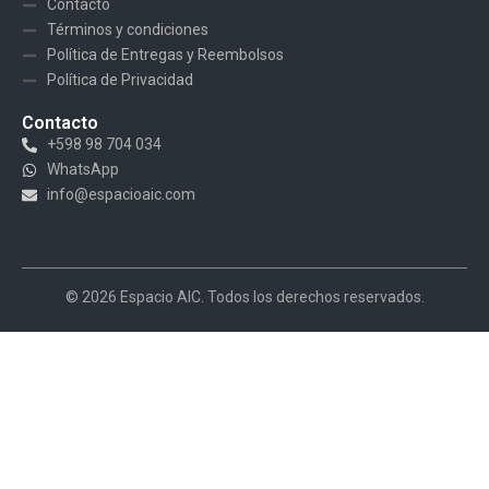
Contacto
Términos y condiciones
Política de Entregas y Reembolsos
Política de Privacidad
Contacto
+598 98 704 034
WhatsApp
info@espacioaic.com
© 2026 Espacio AIC. Todos los derechos reservados.
¡Hola! 👋 Gracias por visitar Espacio AIC. ¿Podemos ayudarte?
Te responderemos a la brevedad posible.
Abrir chat