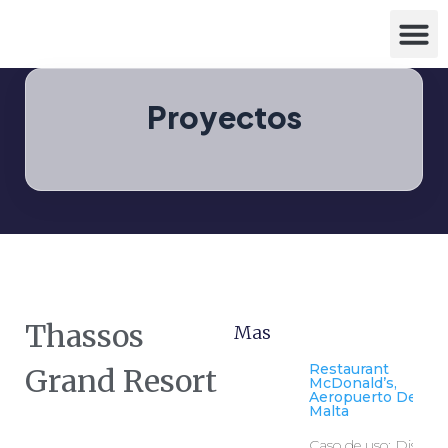
Proyectos
Thassos
Mas
Restaurant
Grand Resort
McDonald’s,
Aeropuerto De Luq
Malta
Caso de uso: Diseño 