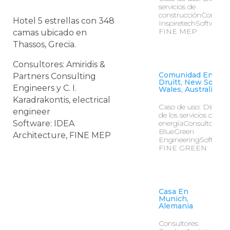
servicios de
construcciónConsulto
Hotel 5 estrellas con 348
InspiretechSoftware:
FINE MEP
camas ubicado en
Thassos, Grecia.
Consultores: Amiridis &
Comunidad En Mt.
Partners Consulting
Druitt, New South
Engineers y C. I.
Wales, Australia
Karadrakontis, electrical
Caso de uso: Diseño
engineer
de los servicios de
Software: IDEA
energíaConsultores:
BlueGreen
Architecture, FINE MEP
EngineeringSoftware
FINE GREEN
Casa En
Munich,
Alemania
Consultores: