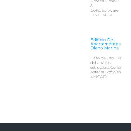
Proelta GmbH
&
CoKGSoftware:
FINE MEP
Edificio De
Apartamentos En
Diano Marina, Itali
Caso de uso: Diseño
del análisis
estructuralConsultore
Aster srlSoftware:
4MCAD