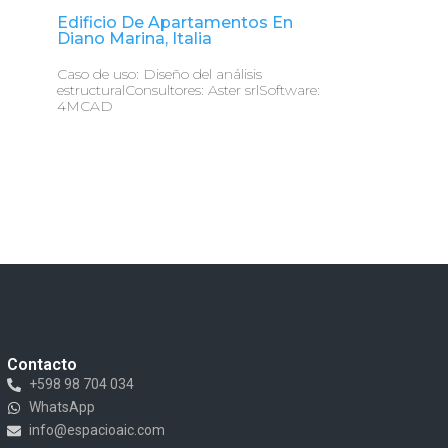
Edificio De Apartamentos En
Diano Marina, Italia
Caso de uso: Diseño del análisis
estructuralConsultores: Aster srlSoftware:
4MCAD
Contacto
+598 98 704 034
WhatsApp
info@espacioaic.com