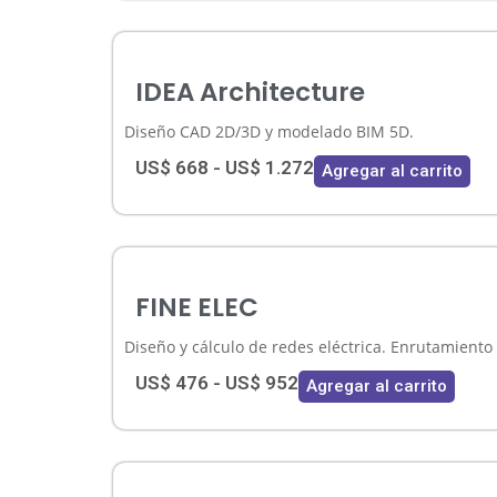
IDEA Architecture
Diseño CAD 2D/3D y modelado BIM 5D.
US$
668
-
US$
1.272
Agregar al carrito
FINE ELEC
Diseño y cálculo de redes eléctrica. Enrutamiento 
US$
476
-
US$
952
Agregar al carrito