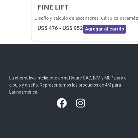
FINE LIFT
Diseño y cálculo de ascensores. Cálculos paramétr
US$
476
-
US$
952
Agregar al carrito
La alternativa inteligente en software CAD, BIM y MEP para el
dibujo y diseño. Representamos los productos de 4M para
Latinoamérica.