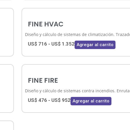
FINE HVAC
Diseño y cálculo de sistemas de climatización. Trazado
US$
716
-
US$
1.352
Agregar al carrito
FINE FIRE
Diseño y cálculo de sistemas contra incendios. Enrutam
US$
476
-
US$
952
Agregar al carrito