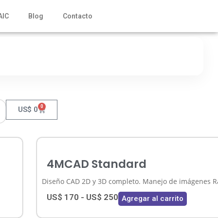
AIC
Blog
Contacto
0
US$
0
4MCAD Standard
Diseño CAD 2D y 3D completo. Manejo de imágenes Ra
US$
170
-
US$
250
Agregar al carrito