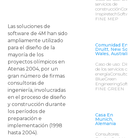
servicios de
construcciónConsulto
InspiretechSoftware:
FINE MEP
Las soluciones de
software de 4M han sido
ampliamente utilizado
Comunidad En Mt.
para el diseño de la
Druitt, New South
Wales, Australia
mayoría de los
proyectos olímpicos en
Caso de uso: Diseño
Atenas 2004, por un
de los servicios de
energíaConsultores:
gran número de firmas
BlueGreen
consultoras de
EngineeringSoftware
FINE GREEN
ingeniería, involucradas
en el proceso de diseño
y construcción durante
los períodos de
Casa En
preparación e
Munich,
Alemania
implementación (1998
hasta 2004).
Consultores: