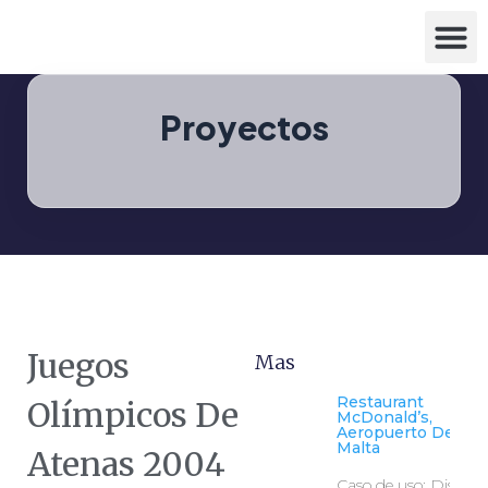
Proyectos
Juegos
Mas
Restaurant
Olímpicos De
McDonald’s,
Aeropuerto De Luq
Malta
Atenas 2004
Caso de uso: Diseño 