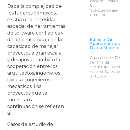
Proelta GmbH
&
Dada la complejidad de
CoKGSoftware:
los lugares olímpicos,
FINE MEP
existía una necesidad
especial de herramientas
de software confiables y
de alta eficiencia, con la
Edificio De
Apartamentos En
capacidad de manejar
Diano Marina, Itali
proyectos a gran escala
Caso de uso: Diseño
y de apoyar también la
del análisis
cooperación entre los
estructuralConsultore
Aster srlSoftware:
arquitectos, ingenieros
4MCAD
civiles e ingenieros
mecánicos. Los
proyectos que se
muestran a
continuación se refieren
a:
Casos de estudio de