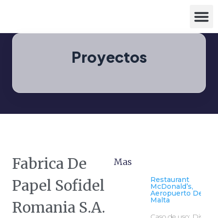
Proyectos
Fabrica De
Mas
Restaurant
Papel Sofidel
McDonald’s,
Aeropuerto De Luq
Malta
Romania S.A.
Caso de uso: Diseño 