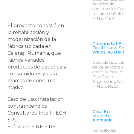
servicios de
construcciónConsulto
InspiretechSoftware:
FINE MEP
El proyecto consistió en
la rehabilitación y
modernización de la
Comunidad En Mt.
fábrica ubicada en
Druitt, New South
Wales, Australia
Calarași, Rumania, que
fabrica variados
Caso de uso: Diseño
productos de papel para
de los servicios de
energíaConsultores:
consumidores y para
BlueGreen
marcas de consumo
EngineeringSoftware
FINE GREEN
masivo.
Caso de uso: Instalación
contra incendios.
Casa En
Consultores: IntelliTECH
Munich,
SRL
Alemania
Software: FINE FIRE
Consultores: