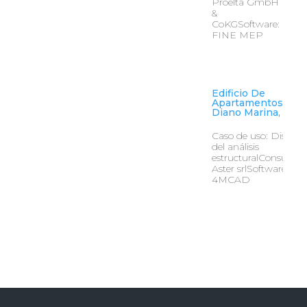
Proelta GmbH
&
CoKGSoftware:
FINE MEP
Edificio De
Apartamentos En
Diano Marina, Itali
Caso de uso: Diseño
del análisis
estructuralConsultore
Aster srlSoftware:
4MCAD